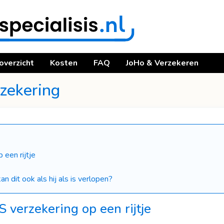
Overslaan
en
naar
de
inhoud
overzicht
Kosten
FAQ
JoHo & Verzekeren
gaan
rzekering
 een rijtje
kan dit ook als hij als is verlopen?
S verzekering op een rijtje